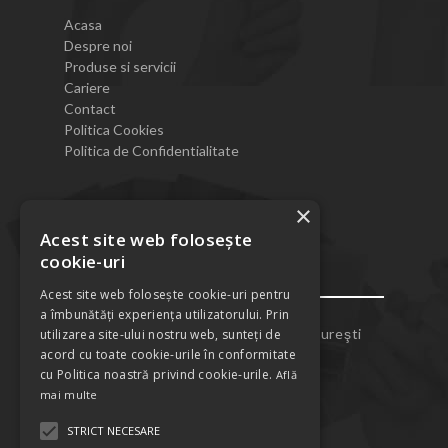
Acasa
Despre noi
Produse si servicii
Cariere
Contact
Politica Cookies
Politica de Confidentialitate
×
Acest site web folosește
cookie-uri
Contact
Acest site web folosește cookie-uri pentru
a îmbunătăți experiența utilizatorului. Prin
Str. Cozieni, Nr.36, Sector 5, Bucureşti
utilizarea site-ului nostru web, sunteți de
acord cu toate cookie-urile în conformitate
0786.700.735
cu Politica noastră privind cookie-urile.
Află
0721.287.174
mai multe
office@todypro.ro
STRICT NECESARE