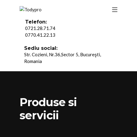
VALORI
PRODUSE
LOCURI DE MUNCA
INCALTAMINTE
Telefon:
0721.28.71.74
MISIUNE
TABEL MASURI
TRIMITE C.V-UL TAU
IMBRACAMINTE
0770.41.22.13
VIZIUNE
SERVICII
CONSUMABILE HOTELIE
Sediu social:
Str. Cozieni, Nr.36,Sector 5, Bucureşti,
Romania
Produse si
servicii