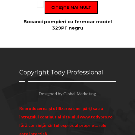
CITEȘTE MAI MULT
Bocanci pompieri cu fermoar model
329PF negru
Copyright Tody Professional
Designed by
Global-Marketing
Reproducerea şi utilizarea unei părţi sau a
întregului conţinut al site-ului www.todypro.ro
fără consinţământul expres al proprietarului
este interzisă.