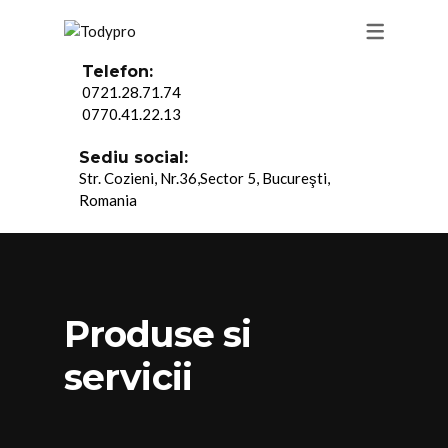
VALORI
PRODUSE
LOCURI DE MUNCA
INCALTAMINTE
Telefon:
0721.28.71.74
MISIUNE
TABEL MASURI
TRIMITE C.V-UL TAU
IMBRACAMINTE
0770.41.22.13
VIZIUNE
SERVICII
CONSUMABILE HOTELIE
Sediu social:
Str. Cozieni, Nr.36,Sector 5, Bucureşti,
Romania
Produse si
servicii