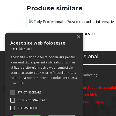
Produse similare
DISCURI DEMACHIANTE
×
Acest site web folosește
cookie-uri
Copyright Tody Professional
Acest site web folosește cookie-uri pentru
a îmbunătăți experiența utilizatorului. Prin
utilizarea site-ului nostru web, sunteți de
acord cu toate cookie-urile în conformitate
Designed by
Global-Marketing
cu Politica noastră privind cookie-urile.
Află
mai multe
Reproducerea şi utilizarea unei părţi sau a întregului
STRICT NECESARE
conţinut al site-ului www.todypro.ro fără
DE FUNCŢIONALITATE
consinţământul expres al proprietarului este
NECLASIFICATE
interzisă.