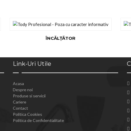
ÎNCĂLŢĂTOR
Link-Uri Utile
C
Acasa
Despre noi
Produse si servicii
Cariere
Contact
Politica Cookies
Politica de Confidentialitate