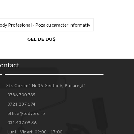
GEL DE DUŞ
ontact
Str. Cozieni, Nr.36, Sector 5, Bucureşti
0786.700.735
0721.287.174
office@todypro.ro
031.437.09.36
Luni - Vineri: 09:00 - 17:00